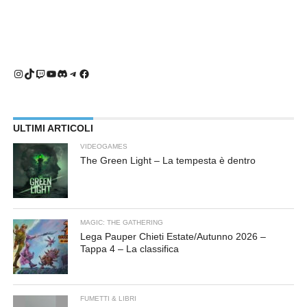
Instagram
TikTok
Twitch
YouTube
Discord
Telegram
Facebook
ULTIMI ARTICOLI
VIDEOGAMES
The Green Light – La tempesta è dentro
MAGIC: THE GATHERING
Lega Pauper Chieti Estate/Autunno 2026 –
Tappa 4 – La classifica
FUMETTI & LIBRI