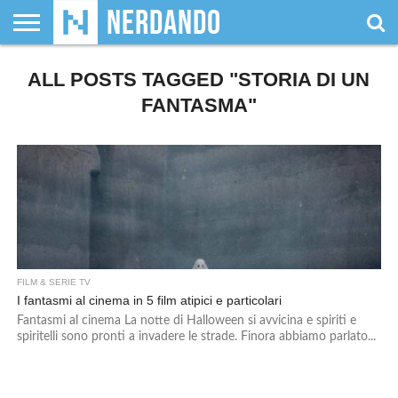
CHI
ALL POSTS TAGGED "STORIA DI UN
SIAMO
GIOCHI
GIOCHI
VIDEOGAMES
FILM
FUMETTI
MAGIC:
DUNGEONS
WRESTLING
NERDANDO
I
DA
DI
&
& LIBRI
THE
&
AWARDS
BOLLINI
TAVOLO
RUOLO
SERIE
GATHERING
DRAGONS
FANTASMA"
TV
FILM & SERIE TV
I fantasmi al cinema in 5 film atipici e particolari
Fantasmi al cinema La notte di Halloween si avvicina e spiriti e
spiritelli sono pronti a invadere le strade. Finora abbiamo parlato...