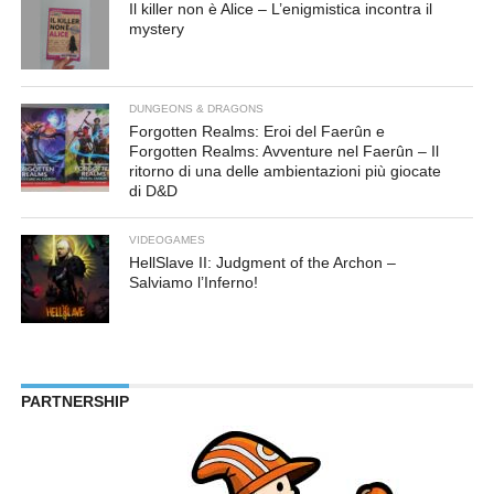
Il killer non è Alice – L’enigmistica incontra il
mystery
DUNGEONS & DRAGONS
Forgotten Realms: Eroi del Faerûn e
Forgotten Realms: Avventure nel Faerûn – Il
ritorno di una delle ambientazioni più giocate
di D&D
VIDEOGAMES
HellSlave II: Judgment of the Archon –
Salviamo l’Inferno!
PARTNERSHIP