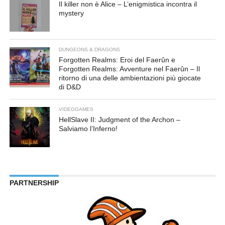
Il killer non è Alice – L’enigmistica incontra il
mystery
DUNGEONS & DRAGONS
Forgotten Realms: Eroi del Faerûn e
Forgotten Realms: Avventure nel Faerûn – Il
ritorno di una delle ambientazioni più giocate
di D&D
VIDEOGAMES
HellSlave II: Judgment of the Archon –
Salviamo l’Inferno!
PARTNERSHIP