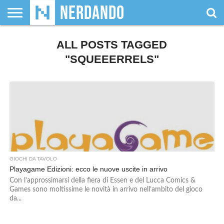
CHI
SIAMO
ALL POSTS TAGGED
GIOCHI
GIOCHI
VIDEOGAMES
FILM
FUMETTI
MAGIC:
DUNGEONS
WRESTLING
NERDANDO
I
DA
DI
&
& LIBRI
THE
&
AWARDS
BOLLINI
TAVOLO
RUOLO
SERIE
GATHERING
DRAGONS
"SQUEEERRELS"
TV
GIOCHI DA TAVOLO
Playagame Edizioni: ecco le nuove uscite in arrivo
Con l’approssimarsi della fiera di Essen e del Lucca Comics &
Games sono moltissime le novità in arrivo nell’ambito del gioco
da...