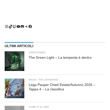
Instagram
TikTok
Twitch
YouTube
Discord
Telegram
Facebook
ULTIMI ARTICOLI
VIDEOGAMES
The Green Light – La tempesta è dentro
MAGIC: THE GATHERING
Lega Pauper Chieti Estate/Autunno 2026 –
Tappa 4 – La classifica
FUMETTI & LIBRI