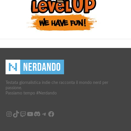
Testata giornalistica indie che racconta il mondo nerd per
passione.
Passiamo tempo #Nerdando
Instagram
TikTok
Twitch
YouTube
Discord
Telegram
Facebook