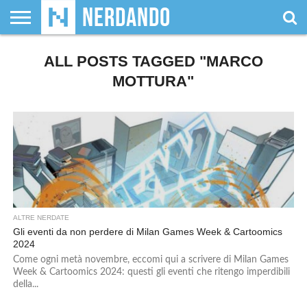
CHI
SIAMO
ALL POSTS TAGGED "MARCO
GIOCHI
GIOCHI
VIDEOGAMES
FILM
FUMETTI
MAGIC:
DUNGEONS
WRESTLING
NERDANDO
I
DA
DI
&
& LIBRI
THE
&
AWARDS
BOLLINI
TAVOLO
RUOLO
SERIE
GATHERING
DRAGONS
MOTTURA"
TV
ALTRE NERDATE
Gli eventi da non perdere di Milan Games Week & Cartoomics
2024
Come ogni metà novembre, eccomi qui a scrivere di Milan Games
Week & Cartoomics 2024: questi gli eventi che ritengo imperdibili
della...