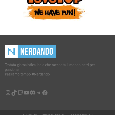
Testata giornalistica indie che racconta il mondo nerd per
passione.
Passiamo tempo #Nerdando
Instagram
TikTok
Twitch
YouTube
Discord
Telegram
Facebook