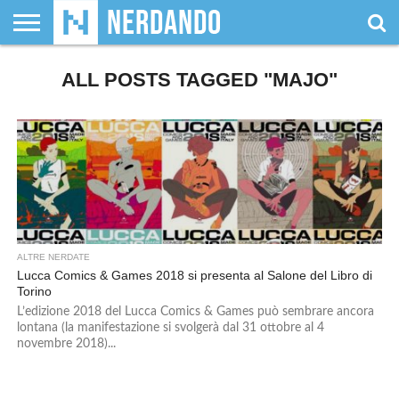
CHI
SIAMO
ALL POSTS TAGGED "MAJO"
GIOCHI
GIOCHI
VIDEOGAMES
FILM
FUMETTI
MAGIC:
DUNGEONS
WRESTLING
NERDANDO
I
DA
DI
&
& LIBRI
THE
&
AWARDS
BOLLINI
TAVOLO
RUOLO
SERIE
GATHERING
DRAGONS
TV
ALTRE NERDATE
Lucca Comics & Games 2018 si presenta al Salone del Libro di
Torino
L’edizione 2018 del Lucca Comics & Games può sembrare ancora
lontana (la manifestazione si svolgerà dal 31 ottobre al 4
novembre 2018)...