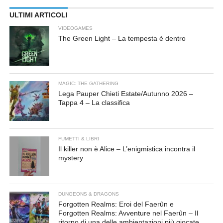
ULTIMI ARTICOLI
VIDEOGAMES
The Green Light – La tempesta è dentro
MAGIC: THE GATHERING
Lega Pauper Chieti Estate/Autunno 2026 –
Tappa 4 – La classifica
FUMETTI & LIBRI
Il killer non è Alice – L’enigmistica incontra il
mystery
DUNGEONS & DRAGONS
Forgotten Realms: Eroi del Faerûn e
Forgotten Realms: Avventure nel Faerûn – Il
ritorno di una delle ambientazioni più giocate