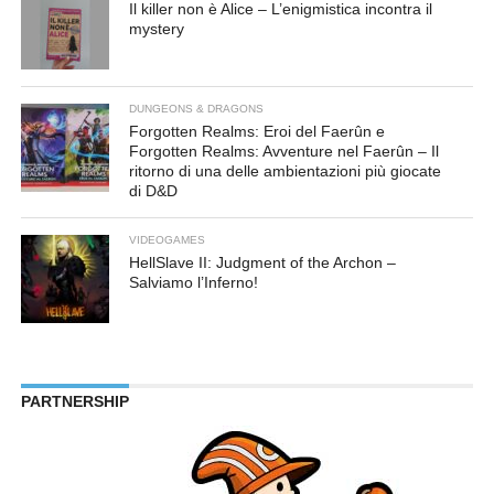
Il killer non è Alice – L’enigmistica incontra il
mystery
DUNGEONS & DRAGONS
Forgotten Realms: Eroi del Faerûn e
Forgotten Realms: Avventure nel Faerûn – Il
ritorno di una delle ambientazioni più giocate
di D&D
VIDEOGAMES
HellSlave II: Judgment of the Archon –
Salviamo l’Inferno!
PARTNERSHIP