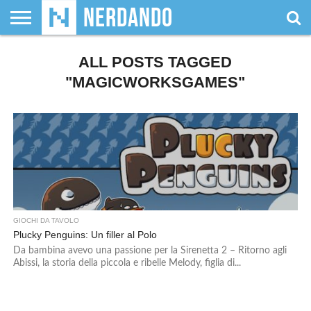
CHI
SIAMO
ALL POSTS TAGGED
GIOCHI
GIOCHI
VIDEOGAMES
FILM
FUMETTI
MAGIC:
DUNGEONS
WRESTLING
NERDANDO
I
DA
DI
&
& LIBRI
THE
&
AWARDS
BOLLINI
TAVOLO
RUOLO
SERIE
GATHERING
DRAGONS
"MAGICWORKSGAMES"
TV
GIOCHI DA TAVOLO
Plucky Penguins: Un filler al Polo
Da bambina avevo una passione per la Sirenetta 2 – Ritorno agli
Abissi, la storia della piccola e ribelle Melody, figlia di...