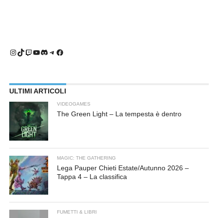
Instagram
TikTok
Twitch
YouTube
Discord
Telegram
Facebook
ULTIMI ARTICOLI
VIDEOGAMES
The Green Light – La tempesta è dentro
MAGIC: THE GATHERING
Lega Pauper Chieti Estate/Autunno 2026 –
Tappa 4 – La classifica
FUMETTI & LIBRI