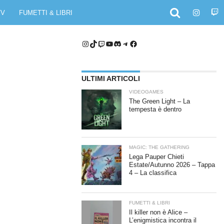
TV
FUMETTI & LIBRI
Instagram
TikTok
Twitch
YouTube
Discord
Telegram
Facebook
ULTIMI ARTICOLI
VIDEOGAMES
The Green Light – La
tempesta è dentro
MAGIC: THE GATHERING
Lega Pauper Chieti
Estate/Autunno 2026 – Tappa
4 – La classifica
FUMETTI & LIBRI
Il killer non è Alice –
L’enigmistica incontra il