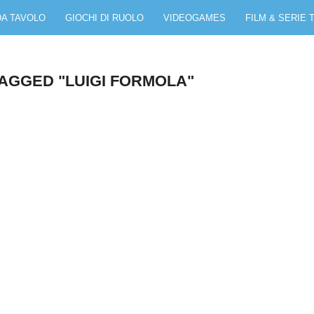
DA TAVOLO
GIOCHI DI RUOLO
VIDEOGAMES
FILM & SERIE 
TAGGED "LUIGI FORMOLA"