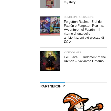
mystery
DUNGEONS & DRAGONS
Forgotten Realms: Eroi del
Faerûn e Forgotten Realms:
Avventure nel Faerûn – Il
ritorno di una delle
ambientazioni più giocate di
D&D
VIDEOGAMES
HellSlave II: Judgment of the
Archon – Salviamo l’Inferno!
PARTNERSHIP