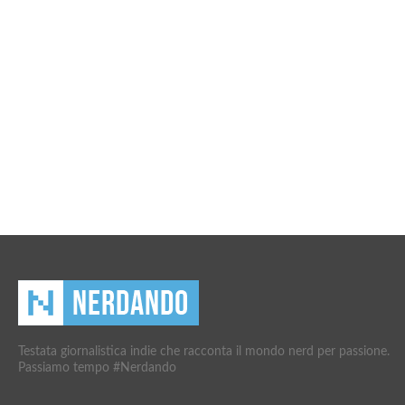
Testata giornalistica indie che racconta il mondo nerd per passione.
Passiamo tempo #Nerdando