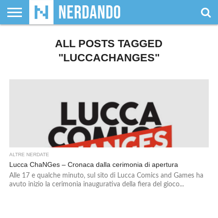
CHI
SIAMO
ALL POSTS TAGGED
GIOCHI
GIOCHI
VIDEOGAMES
FILM
FUMETTI
MAGIC:
DUNGEONS
WRESTLING
NERDANDO
I
DA
DI
&
& LIBRI
THE
&
AWARDS
BOLLINI
TAVOLO
RUOLO
SERIE
GATHERING
DRAGONS
"LUCCACHANGES"
TV
ALTRE NERDATE
Lucca ChaNGes – Cronaca dalla cerimonia di apertura
Alle 17 e qualche minuto, sul sito di Lucca Comics and Games ha
avuto inizio la cerimonia inaugurativa della fiera del gioco...