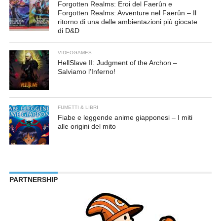
Forgotten Realms: Eroi del Faerûn e
Forgotten Realms: Avventure nel Faerûn – Il
ritorno di una delle ambientazioni più giocate
di D&D
VIDEOGAMES
HellSlave II: Judgment of the Archon –
Salviamo l’Inferno!
FUMETTI & LIBRI
Fiabe e leggende anime giapponesi – I miti
alle origini del mito
PARTNERSHIP