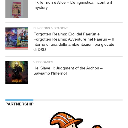
Il killer non è Alice – L’enigmistica incontra il
mystery
DUNGEONS & DRAGONS
Forgotten Realms: Eroi del Faerûn e
Forgotten Realms: Avventure nel Faerûn – Il
ritorno di una delle ambientazioni più giocate
di D&D
VIDEOGAMES
HellSlave II: Judgment of the Archon –
Salviamo l’Inferno!
PARTNERSHIP