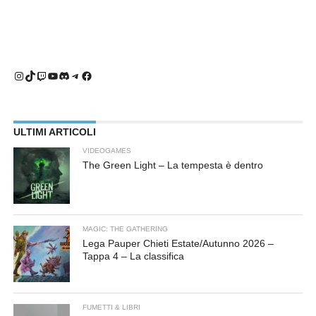
Instagram
TikTok
Twitch
YouTube
Discord
Telegram
Facebook
ULTIMI ARTICOLI
VIDEOGAMES
The Green Light – La tempesta è dentro
MAGIC: THE GATHERING
Lega Pauper Chieti Estate/Autunno 2026 –
Tappa 4 – La classifica
FUMETTI & LIBRI