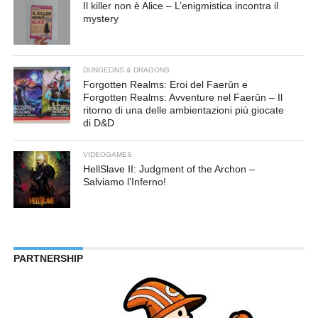
Il killer non è Alice – L’enigmistica incontra il
mystery
DUNGEONS & DRAGONS
Forgotten Realms: Eroi del Faerûn e
Forgotten Realms: Avventure nel Faerûn – Il
ritorno di una delle ambientazioni più giocate
di D&D
VIDEOGAMES
HellSlave II: Judgment of the Archon –
Salviamo l’Inferno!
PARTNERSHIP