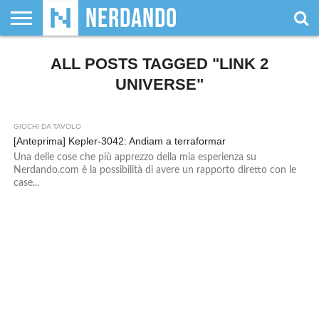
CHI
SIAMO
ALL POSTS TAGGED "LINK 2
GIOCHI
GIOCHI
VIDEOGAMES
FILM
FUMETTI
MAGIC:
DUNGEONS
WRESTLING
NERDANDO
I
DA
DI
&
& LIBRI
THE
&
AWARDS
BOLLINI
TAVOLO
RUOLO
SERIE
GATHERING
DRAGONS
UNIVERSE"
TV
GIOCHI DA TAVOLO
[Anteprima] Kepler-3042: Andiam a terraformar
Una delle cose che più apprezzo della mia esperienza su
Nerdando.com è la possibilità di avere un rapporto diretto con le
case...