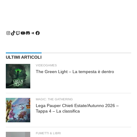
Instagram
TikTok
Twitch
YouTube
Discord
Telegram
Facebook
ULTIMI ARTICOLI
VIDEOGAMES
The Green Light – La tempesta è dentro
MAGIC: THE GATHERING
Lega Pauper Chieti Estate/Autunno 2026 –
Tappa 4 – La classifica
FUMETTI & LIBRI