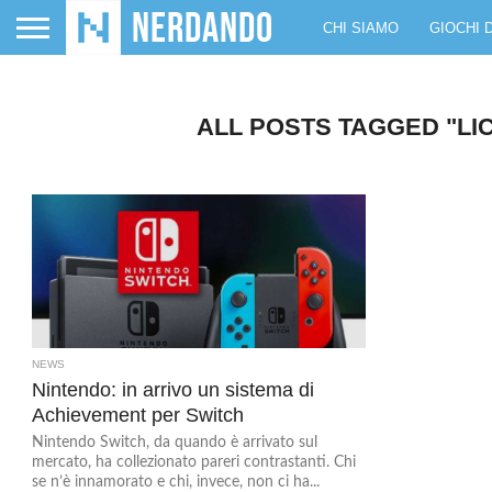
CHI SIAMO
GIOCHI 
ALL POSTS TAGGED "LI
NEWS
Nintendo: in arrivo un sistema di
Achievement per Switch
Nintendo Switch, da quando è arrivato sul
mercato, ha collezionato pareri contrastanti. Chi
se n’è innamorato e chi, invece, non ci ha...