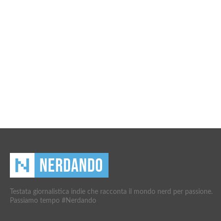
Testata giornalistica indie che racconta il mondo nerd per passione.
Passiamo tempo #Nerdando