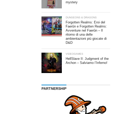
mystery
DUNGEONS & DRAGONS
Forgotten Realms: Eroi del
Faerûn e Forgotten Realms:
Avventure nel Faerûn – Il
ritorno di una delle
ambientazioni più giocate di
D&D
VIDEOGAMES
HellSlave II: Judgment of the
Archon – Salviamo l’Inferno!
PARTNERSHIP