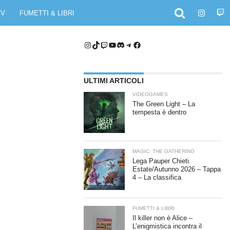
TV
FUMETTI & LIBRI
Instagram
TikTok
Twitch
YouTube
Discord
Telegram
Facebook
ULTIMI ARTICOLI
VIDEOGAMES
The Green Light – La
tempesta è dentro
MAGIC: THE GATHERING
Lega Pauper Chieti
Estate/Autunno 2026 – Tappa
4 – La classifica
FUMETTI & LIBRI
Il killer non è Alice –
L’enigmistica incontra il