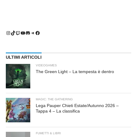
Instagram
TikTok
Twitch
YouTube
Discord
Telegram
Facebook
ULTIMI ARTICOLI
VIDEOGAMES
The Green Light – La tempesta è dentro
MAGIC: THE GATHERING
Lega Pauper Chieti Estate/Autunno 2026 –
Tappa 4 – La classifica
FUMETTI & LIBRI