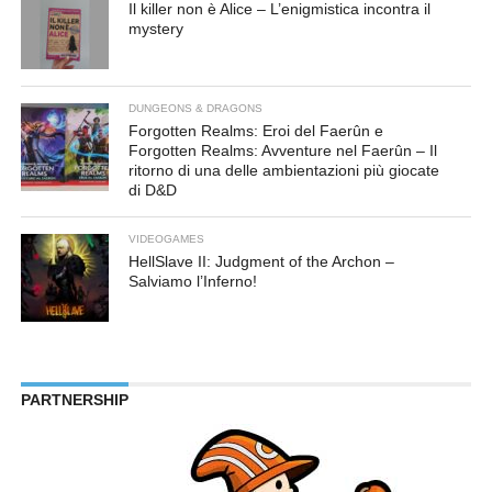
Il killer non è Alice – L’enigmistica incontra il
mystery
DUNGEONS & DRAGONS
Forgotten Realms: Eroi del Faerûn e
Forgotten Realms: Avventure nel Faerûn – Il
ritorno di una delle ambientazioni più giocate
di D&D
VIDEOGAMES
HellSlave II: Judgment of the Archon –
Salviamo l’Inferno!
PARTNERSHIP