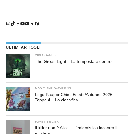
Instagram
TikTok
Twitch
YouTube
Discord
Telegram
Facebook
ULTIMI ARTICOLI
VIDEOGAMES
The Green Light – La tempesta è dentro
MAGIC: THE GATHERING
Lega Pauper Chieti Estate/Autunno 2026 –
Tappa 4 – La classifica
FUMETTI & LIBRI
Il killer non è Alice – L’enigmistica incontra il
mystery