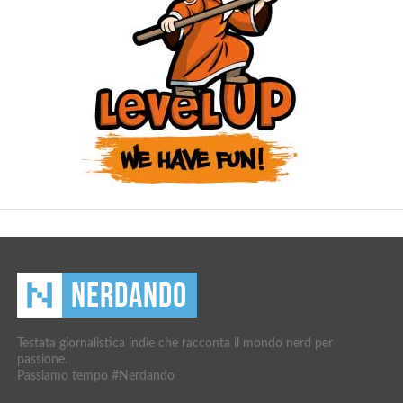
Testata giornalistica indie che racconta il mondo nerd per
passione.
Passiamo tempo #Nerdando