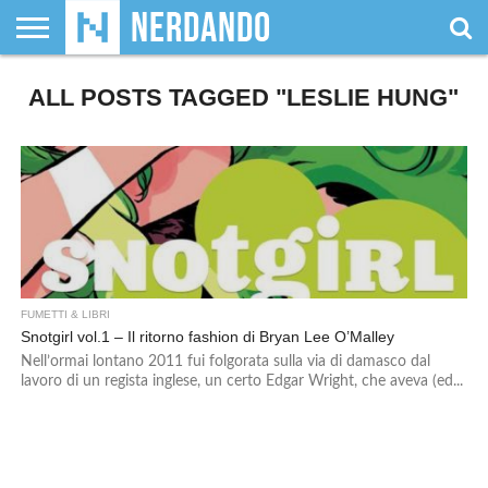
CHI
ALL POSTS TAGGED "LESLIE HUNG"
SIAMO
GIOCHI
GIOCHI
VIDEOGAMES
FILM
FUMETTI
MAGIC:
DUNGEONS
WRESTLING
NERDANDO
I
DA
DI
&
& LIBRI
THE
&
AWARDS
BOLLINI
TAVOLO
RUOLO
SERIE
GATHERING
DRAGONS
TV
FUMETTI & LIBRI
Snotgirl vol.1 – Il ritorno fashion di Bryan Lee O’Malley
Nell’ormai lontano 2011 fui folgorata sulla via di damasco dal
lavoro di un regista inglese, un certo Edgar Wright, che aveva (ed...