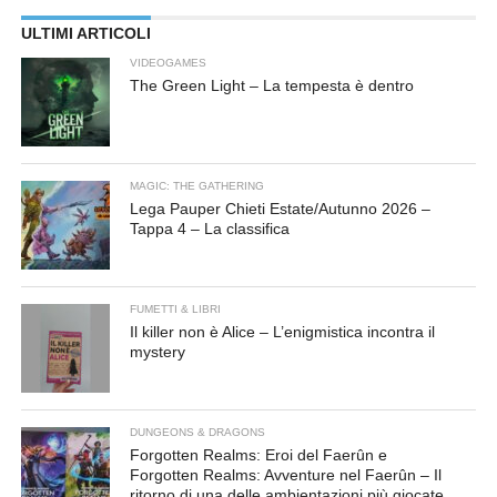
ULTIMI ARTICOLI
VIDEOGAMES
The Green Light – La tempesta è dentro
MAGIC: THE GATHERING
Lega Pauper Chieti Estate/Autunno 2026 –
Tappa 4 – La classifica
FUMETTI & LIBRI
Il killer non è Alice – L’enigmistica incontra il
mystery
DUNGEONS & DRAGONS
Forgotten Realms: Eroi del Faerûn e
Forgotten Realms: Avventure nel Faerûn – Il
ritorno di una delle ambientazioni più giocate