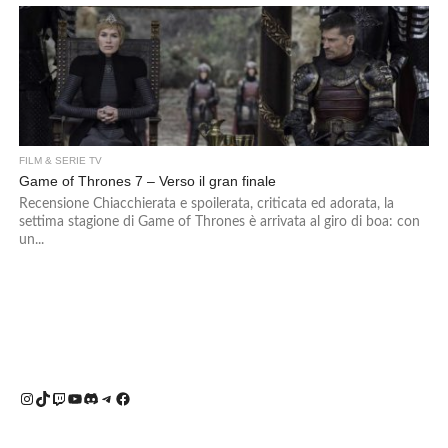
FILM & SERIE TV
Game of Thrones 7 – Verso il gran finale
Recensione Chiacchierata e spoilerata, criticata ed adorata, la
settima stagione di Game of Thrones è arrivata al giro di boa: con
un...
Instagram
TikTok
Twitch
YouTube
Discord
Telegram
Facebook