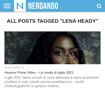
CHI
ALL POSTS TAGGED "LENA HEADY"
SIAMO
GIOCHI
GIOCHI
VIDEOGAMES
FILM
FUMETTI
MAGIC:
DUNGEONS
WRESTLING
NERDANDO
I
DA
DI
&
& LIBRI
THE
&
AWARDS
BOLLINI
TAVOLO
RUOLO
SERIE
GATHERING
DRAGONS
TV
FILM & SERIE TV
Amazon Prime Video – Le novità di luglio 2021
Luglio 2021 Siamo arrivati al cuore dell’estate e siamo prontissimi
a tuffarci in mari cristalli, piscine paradisiache e… novità
cinematografiche! Scopriamo insieme...