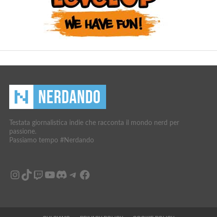
Testata giornalistica indie che racconta il mondo nerd per
passione.
Passiamo tempo #Nerdando
Instagram
TikTok
Twitch
YouTube
Discord
Telegram
Facebook