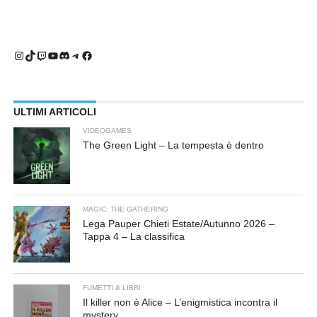
Instagram
TikTok
Twitch
YouTube
Discord
Telegram
Facebook
ULTIMI ARTICOLI
VIDEOGAMES
The Green Light – La tempesta è dentro
MAGIC: THE GATHERING
Lega Pauper Chieti Estate/Autunno 2026 –
Tappa 4 – La classifica
FUMETTI & LIBRI
Il killer non è Alice – L’enigmistica incontra il
mystery