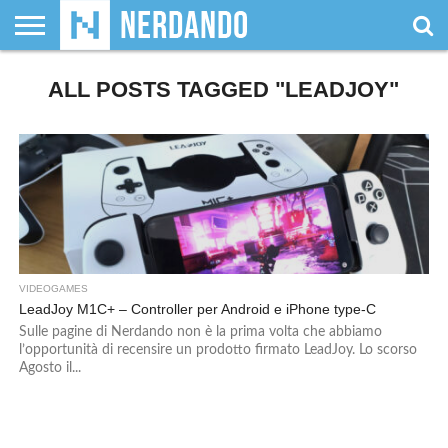
CHI
SIAMO
ALL POSTS TAGGED "LEADJOY"
GIOCHI
GIOCHI
VIDEOGAMES
FILM
FUMETTI
MAGIC:
DUNGEONS
WRESTLING
NERDANDO
I
DA
DI
&
& LIBRI
THE
&
AWARDS
BOLLINI
TAVOLO
RUOLO
SERIE
GATHERING
DRAGONS
TV
VIDEOGAMES
LeadJoy M1C+ – Controller per Android e iPhone type-C
Sulle pagine di Nerdando non è la prima volta che abbiamo
l’opportunità di recensire un prodotto firmato LeadJoy. Lo scorso
Agosto il...