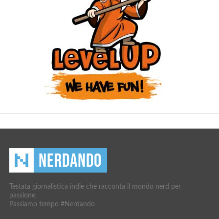
Testata giornalistica indie che racconta il mondo nerd per
passione.
Passiamo tempo #Nerdando