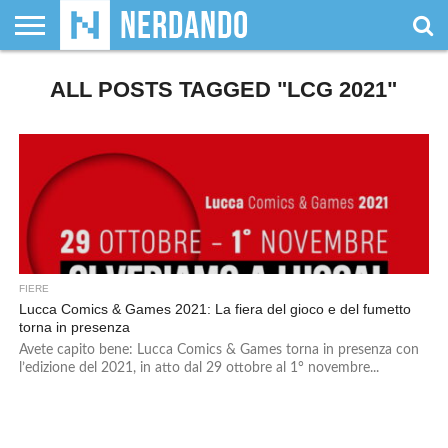
CHI
SIAMO
ALL POSTS TAGGED "LCG 2021"
GIOCHI
GIOCHI
VIDEOGAMES
FILM
FUMETTI
MAGIC:
DUNGEONS
WRESTLING
NERDANDO
I
DA
DI
&
& LIBRI
THE
&
AWARDS
BOLLINI
TAVOLO
RUOLO
SERIE
GATHERING
DRAGONS
TV
FIERE
Lucca Comics & Games 2021: La fiera del gioco e del fumetto
torna in presenza
Avete capito bene: Lucca Comics & Games torna in presenza con
l’edizione del 2021, in atto dal 29 ottobre al 1° novembre...