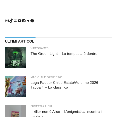
Instagram
TikTok
Twitch
YouTube
Discord
Telegram
Facebook
ULTIMI ARTICOLI
VIDEOGAMES
The Green Light – La tempesta è dentro
MAGIC: THE GATHERING
Lega Pauper Chieti Estate/Autunno 2026 –
Tappa 4 – La classifica
FUMETTI & LIBRI
Il killer non è Alice – L’enigmistica incontra il
mystery