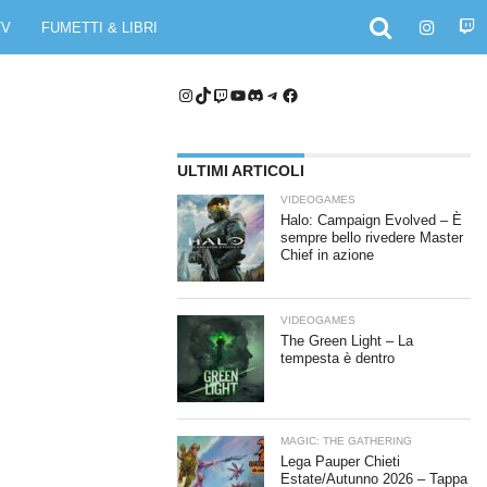
TV
FUMETTI & LIBRI
Instagram
TikTok
Twitch
YouTube
Discord
Telegram
Facebook
ULTIMI ARTICOLI
VIDEOGAMES
Halo: Campaign Evolved – È
sempre bello rivedere Master
Chief in azione
VIDEOGAMES
The Green Light – La
tempesta è dentro
MAGIC: THE GATHERING
Lega Pauper Chieti
Estate/Autunno 2026 – Tappa