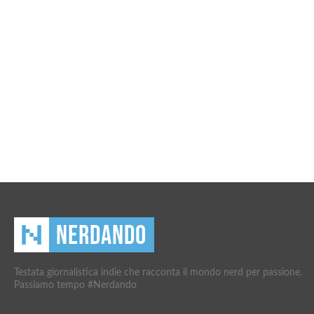
Testata giornalistica indie che racconta il mondo nerd per passione.
Passiamo tempo #Nerdando