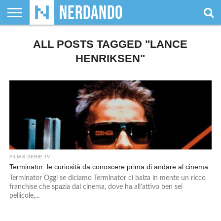
CHI
SIAMO
ALL POSTS TAGGED "LANCE
GIOCHI
GIOCHI
VIDEOGAMES
FILM
FUMETTI
MAGIC:
DUNGEONS
WRESTLING
NERDANDO
I
DA
DI
&
& LIBRI
THE
&
AWARDS
BOLLINI
TAVOLO
RUOLO
SERIE
GATHERING
DRAGONS
HENRIKSEN"
TV
FILM & SERIE TV
Terminator: le curiosità da conoscere prima di andare al cinema
Terminator Oggi se diciamo Terminator ci balza in mente un ricco
franchise che spazia dal cinema, dove ha all’attivo ben sei
pellicole,...