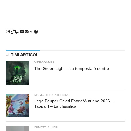
Instagram
TikTok
Twitch
YouTube
Discord
Telegram
Facebook
ULTIMI ARTICOLI
VIDEOGAMES
The Green Light – La tempesta è dentro
MAGIC: THE GATHERING
Lega Pauper Chieti Estate/Autunno 2026 –
Tappa 4 – La classifica
FUMETTI & LIBRI