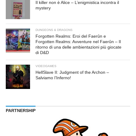
Il killer non è Alice – L’enigmistica incontra il
mystery
DUNGEONS & DRAGONS
Forgotten Realms: Eroi del Faerûn e
Forgotten Realms: Avventure nel Faerûn – Il
ritorno di una delle ambientazioni più giocate
di D&D
VIDEOGAMES
HellSlave II: Judgment of the Archon –
Salviamo l’Inferno!
PARTNERSHIP