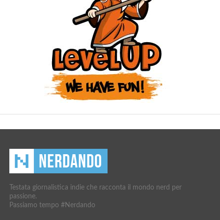
Testata giornalistica indie che racconta il mondo nerd per
passione.
Passiamo tempo #Nerdando