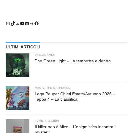
Instagram
TikTok
Twitch
YouTube
Discord
Telegram
Facebook
ULTIMI ARTICOLI
VIDEOGAMES
The Green Light – La tempesta è dentro
MAGIC: THE GATHERING
Lega Pauper Chieti Estate/Autunno 2026 –
Tappa 4 – La classifica
FUMETTI & LIBRI
Il killer non è Alice – L’enigmistica incontra il
mystery