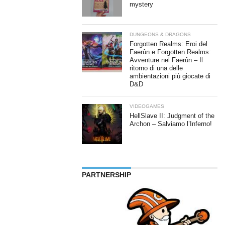
mystery
DUNGEONS & DRAGONS
Forgotten Realms: Eroi del
Faerûn e Forgotten Realms:
Avventure nel Faerûn – Il
ritorno di una delle
ambientazioni più giocate di
D&D
VIDEOGAMES
HellSlave II: Judgment of the
Archon – Salviamo l’Inferno!
PARTNERSHIP