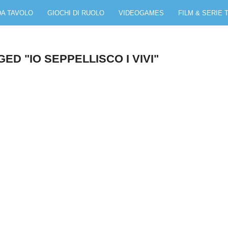
DA TAVOLO
GIOCHI DI RUOLO
VIDEOGAMES
FILM & SERIE 
ED "IO SEPPELLISCO I VIVI"