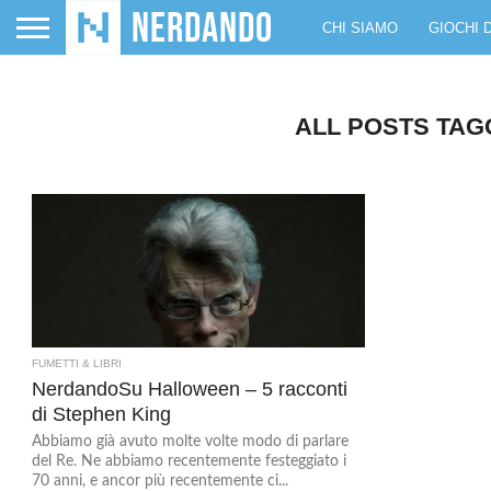
CHI SIAMO
GIOCHI 
ALL POSTS TAGG
FUMETTI & LIBRI
NerdandoSu Halloween – 5 racconti
di Stephen King
Abbiamo già avuto molte volte modo di parlare
del Re. Ne abbiamo recentemente festeggiato i
70 anni, e ancor più recentemente ci...