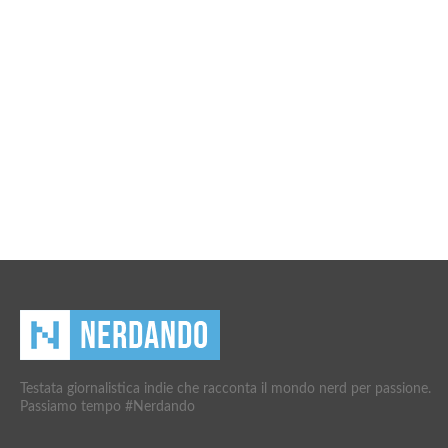
Testata giornalistica indie che racconta il mondo nerd per passione.
Passiamo tempo #Nerdando