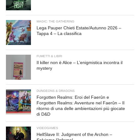
MAGIC: THE GATHERING
Lega Pauper Chieti Estate/Autunno 2026 –
Tappa 4 – La classifica
FUMETTI & LIBRI
Il killer non è Alice – L’enigmistica incontra il
mystery
DUNGEONS & DRAGONS
Forgotten Realms: Eroi del Faerûn e
Forgotten Realms: Avventure nel Faerûn – Il
ritorno di una delle ambientazioni più giocate
di D&D
VIDEOGAMES
HellSlave II: Judgment of the Archon –