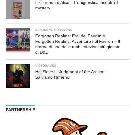
Il killer non è Alice – L’enigmistica incontra il
mystery
DUNGEONS & DRAGONS
Forgotten Realms: Eroi del Faerûn e
Forgotten Realms: Avventure nel Faerûn – Il
ritorno di una delle ambientazioni più giocate
di D&D
VIDEOGAMES
HellSlave II: Judgment of the Archon –
Salviamo l’Inferno!
PARTNERSHIP