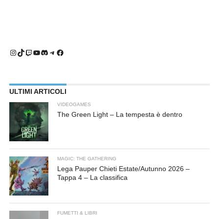
Instagram
TikTok
Twitch
YouTube
Discord
Telegram
Facebook
ULTIMI ARTICOLI
VIDEOGAMES
The Green Light – La tempesta è dentro
MAGIC: THE GATHERING
Lega Pauper Chieti Estate/Autunno 2026 –
Tappa 4 – La classifica
FUMETTI & LIBRI