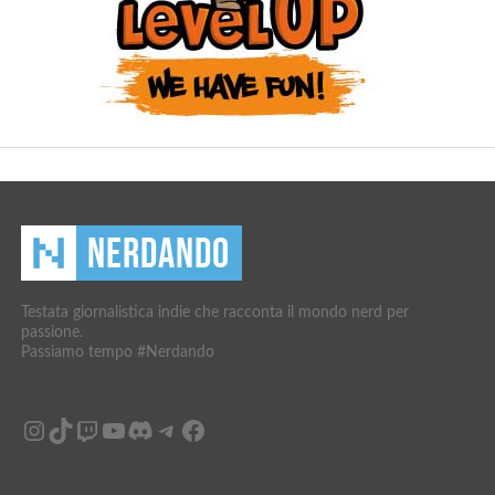
Testata giornalistica indie che racconta il mondo nerd per
passione.
Passiamo tempo #Nerdando
Instagram
TikTok
Twitch
YouTube
Discord
Telegram
Facebook