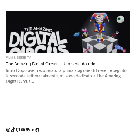
FILM & SERIE TV
The Amazing Digital Circus – Una serie da urlo
Intro Dopo aver recuperato la prima stagione di Frieren e seguito
la seconda settimanalmente, mi sono dedicato a The Amazing
Digital Circus,...
Instagram
TikTok
Twitch
YouTube
Discord
Telegram
Facebook