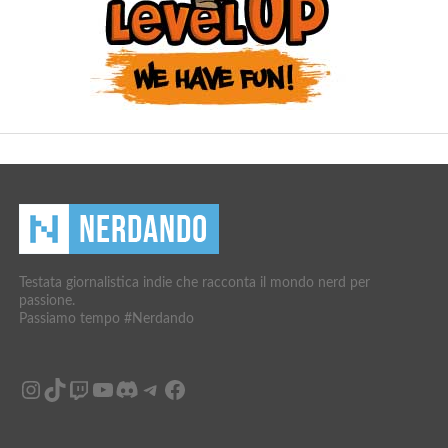
Testata giornalistica indie che racconta il mondo nerd per
passione.
Passiamo tempo #Nerdando
Instagram
TikTok
Twitch
YouTube
Discord
Telegram
Facebook