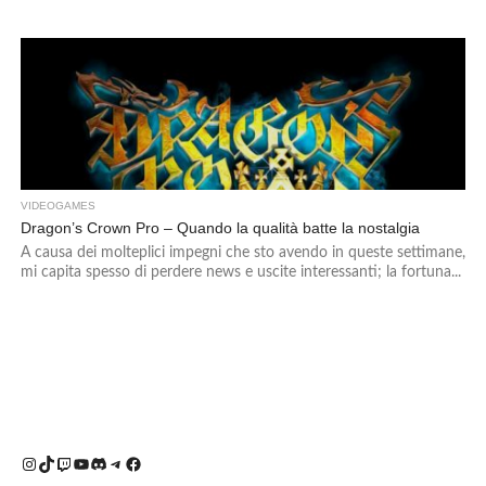
VIDEOGAMES
Dragon’s Crown Pro – Quando la qualità batte la nostalgia
A causa dei molteplici impegni che sto avendo in queste settimane,
mi capita spesso di perdere news e uscite interessanti; la fortuna...
Instagram
TikTok
Twitch
YouTube
Discord
Telegram
Facebook