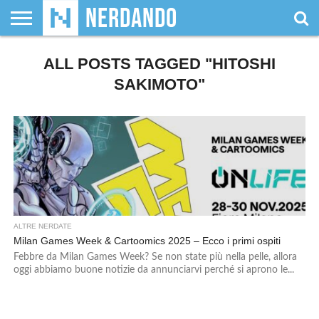
CHI
SIAMO
ALL POSTS TAGGED "HITOSHI
GIOCHI
GIOCHI
VIDEOGAMES
FILM
FUMETTI
MAGIC:
DUNGEONS
WRESTLING
NERDANDO
I
DA
DI
&
& LIBRI
THE
&
AWARDS
BOLLINI
TAVOLO
RUOLO
SERIE
GATHERING
DRAGONS
SAKIMOTO"
TV
ALTRE NERDATE
Milan Games Week & Cartoomics 2025 – Ecco i primi ospiti
Febbre da Milan Games Week? Se non state più nella pelle, allora
oggi abbiamo buone notizie da annunciarvi perché si aprono le...