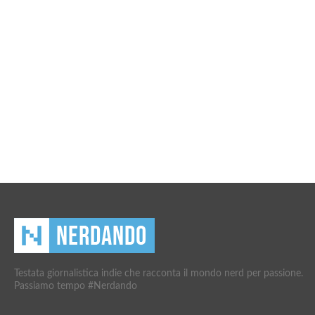
Testata giornalistica indie che racconta il mondo nerd per passione.
Passiamo tempo #Nerdando