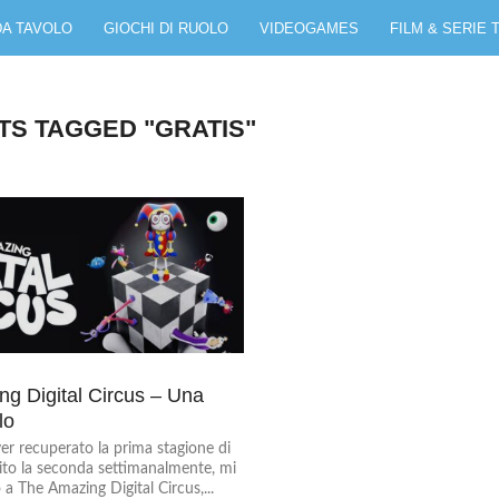
DA TAVOLO
GIOCHI DI RUOLO
VIDEOGAMES
FILM & SERIE 
TS TAGGED "GRATIS"
g Digital Circus – Una
lo
er recuperato la prima stagione di
uito la seconda settimanalmente, mi
a The Amazing Digital Circus,...