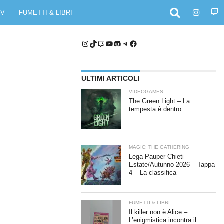
TV
FUMETTI & LIBRI
Instagram
TikTok
Twitch
YouTube
Discord
Telegram
Facebook
ULTIMI ARTICOLI
VIDEOGAMES
The Green Light – La
tempesta è dentro
MAGIC: THE GATHERING
Lega Pauper Chieti
Estate/Autunno 2026 – Tappa
4 – La classifica
FUMETTI & LIBRI
Il killer non è Alice –
L’enigmistica incontra il