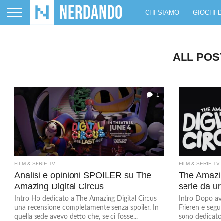
CHI SIAMO
GIOCHI 
ALL POS
1
FILM & SERIE TV
FILM & SERIE TV
Analisi e opinioni SPOILER su The
The Amazin
Amazing Digital Circus
serie da ur
Intro Ho dedicato a The Amazing Digital Circus
Intro Dopo av
una recensione completamente senza spoiler. In
Frieren e seg
quella sede avevo detto che, se ci fosse...
sono dedicato 