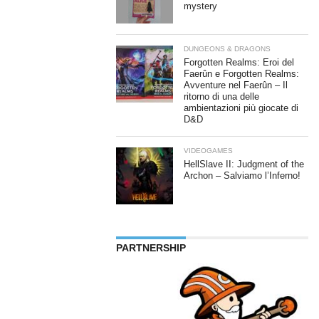
mystery
DUNGEONS & DRAGONS
Forgotten Realms: Eroi del
Faerûn e Forgotten Realms:
Avventure nel Faerûn – Il
ritorno di una delle
ambientazioni più giocate di
D&D
VIDEOGAMES
HellSlave II: Judgment of the
Archon – Salviamo l’Inferno!
PARTNERSHIP