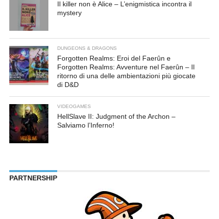
Il killer non è Alice – L’enigmistica incontra il
mystery
DUNGEONS & DRAGONS
Forgotten Realms: Eroi del Faerûn e
Forgotten Realms: Avventure nel Faerûn – Il
ritorno di una delle ambientazioni più giocate
di D&D
VIDEOGAMES
HellSlave II: Judgment of the Archon –
Salviamo l’Inferno!
PARTNERSHIP