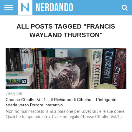
CHI
SIAMO
ALL POSTS TAGGED "FRANCIS
GIOCHI
GIOCHI
VIDEOGAMES
FILM
FUMETTI
MAGIC:
DUNGEONS
WRESTLING
NERDANDO
I
DA
DI
&
& LIBRI
THE
&
AWARDS
BOLLINI
TAVOLO
RUOLO
SERIE
GATHERING
DRAGONS
WAYLAND THURSTON"
TV
LIBRIGAME
Choose Cthulhu Vol.1 – Il Richiamo di Cthulhu – L’intrigante
strada verso l’orrore interattivo
Non ho mai nascosto la mia passione per Lovecraft e le sue opere.
Qualche tempo addietro, Clack mi regalò Choose Cthulhu Vol.1...