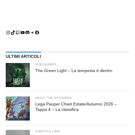
Instagram
TikTok
Twitch
YouTube
Discord
Telegram
Facebook
ULTIMI ARTICOLI
VIDEOGAMES
The Green Light – La tempesta è dentro
MAGIC: THE GATHERING
Lega Pauper Chieti Estate/Autunno 2026 –
Tappa 4 – La classifica
FUMETTI & LIBRI