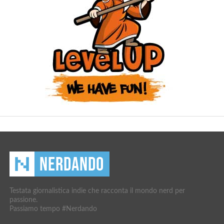
Testata giornalistica indie che racconta il mondo nerd per
passione.
Passiamo tempo #Nerdando