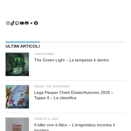
Instagram
TikTok
Twitch
YouTube
Discord
Telegram
Facebook
ULTIMI ARTICOLI
VIDEOGAMES
The Green Light – La tempesta è dentro
MAGIC: THE GATHERING
Lega Pauper Chieti Estate/Autunno 2026 –
Tappa 4 – La classifica
FUMETTI & LIBRI
Il killer non è Alice – L’enigmistica incontra il
mystery