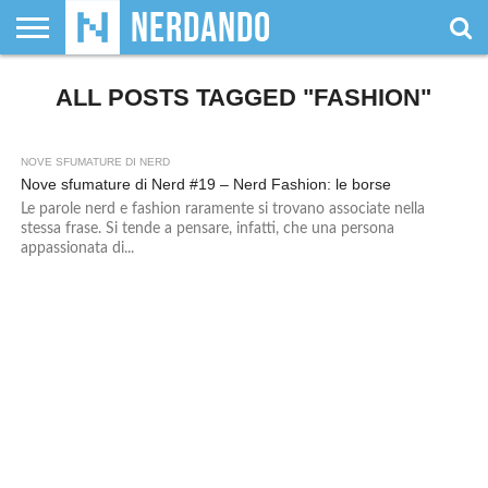
CHI
SIAMO
ALL POSTS TAGGED "FASHION"
GIOCHI
GIOCHI
VIDEOGAMES
FILM
FUMETTI
MAGIC:
DUNGEONS
WRESTLING
NERDANDO
I
DA
DI
&
& LIBRI
THE
&
AWARDS
BOLLINI
TAVOLO
RUOLO
SERIE
GATHERING
DRAGONS
TV
NOVE SFUMATURE DI NERD
Nove sfumature di Nerd #19 – Nerd Fashion: le borse
Le parole nerd e fashion raramente si trovano associate nella
stessa frase. Si tende a pensare, infatti, che una persona
appassionata di...