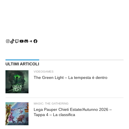
Instagram
TikTok
Twitch
YouTube
Discord
Telegram
Facebook
ULTIMI ARTICOLI
VIDEOGAMES
The Green Light – La tempesta è dentro
MAGIC: THE GATHERING
Lega Pauper Chieti Estate/Autunno 2026 –
Tappa 4 – La classifica