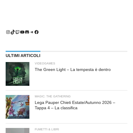
Instagram
TikTok
Twitch
YouTube
Discord
Telegram
Facebook
ULTIMI ARTICOLI
VIDEOGAMES
The Green Light – La tempesta è dentro
MAGIC: THE GATHERING
Lega Pauper Chieti Estate/Autunno 2026 –
Tappa 4 – La classifica
FUMETTI & LIBRI