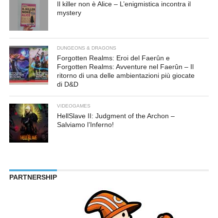
Il killer non è Alice – L’enigmistica incontra il
mystery
DUNGEONS & DRAGONS
Forgotten Realms: Eroi del Faerûn e
Forgotten Realms: Avventure nel Faerûn – Il
ritorno di una delle ambientazioni più giocate
di D&D
VIDEOGAMES
HellSlave II: Judgment of the Archon –
Salviamo l’Inferno!
PARTNERSHIP