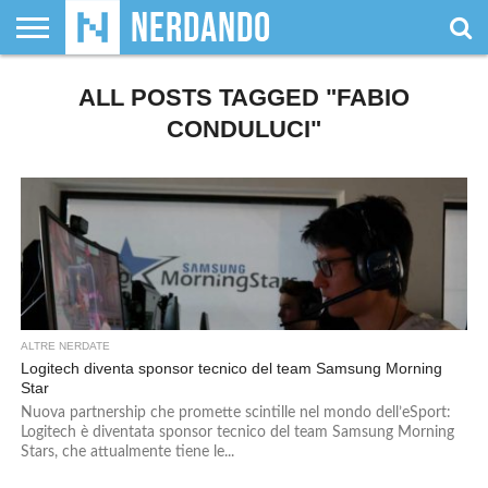
CHI
SIAMO
ALL POSTS TAGGED "FABIO
GIOCHI
GIOCHI
VIDEOGAMES
FILM
FUMETTI
MAGIC:
DUNGEONS
WRESTLING
NERDANDO
I
DA
DI
&
& LIBRI
THE
&
AWARDS
BOLLINI
TAVOLO
RUOLO
SERIE
GATHERING
DRAGONS
CONDULUCI"
TV
ALTRE NERDATE
Logitech diventa sponsor tecnico del team Samsung Morning
Star
Nuova partnership che promette scintille nel mondo dell’eSport:
Logitech è diventata sponsor tecnico del team Samsung Morning
Stars, che attualmente tiene le...