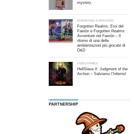
mystery
DUNGEONS & DRAGONS
Forgotten Realms: Eroi del
Faerûn e Forgotten Realms:
Avventure nel Faerûn – Il
ritorno di una delle
ambientazioni più giocate di
D&D
VIDEOGAMES
HellSlave II: Judgment of the
Archon – Salviamo l’Inferno!
PARTNERSHIP