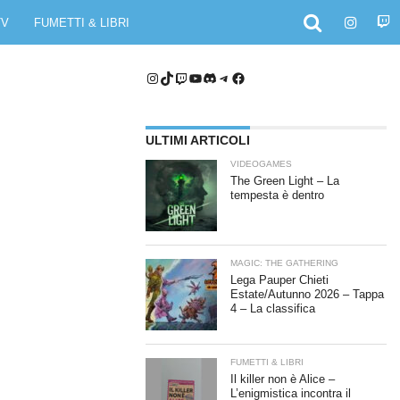
TV
FUMETTI & LIBRI
Instagram
TikTok
Twitch
YouTube
Discord
Telegram
Facebook
ULTIMI ARTICOLI
VIDEOGAMES
The Green Light – La
tempesta è dentro
MAGIC: THE GATHERING
Lega Pauper Chieti
Estate/Autunno 2026 – Tappa
4 – La classifica
FUMETTI & LIBRI
Il killer non è Alice –
L’enigmistica incontra il