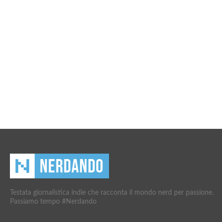
Testata giornalistica indie che racconta il mondo nerd per passione.
Passiamo tempo #Nerdando