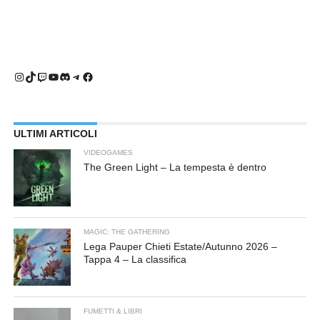
Instagram
TikTok
Twitch
YouTube
Discord
Telegram
Facebook
ULTIMI ARTICOLI
VIDEOGAMES
The Green Light – La tempesta è dentro
MAGIC: THE GATHERING
Lega Pauper Chieti Estate/Autunno 2026 –
Tappa 4 – La classifica
FUMETTI & LIBRI