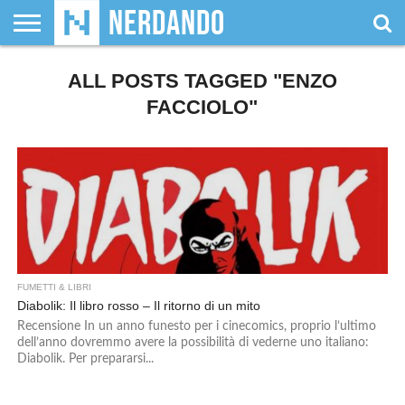
CHI
SIAMO
ALL POSTS TAGGED "ENZO
GIOCHI
GIOCHI
VIDEOGAMES
FILM
FUMETTI
MAGIC:
DUNGEONS
WRESTLING
NERDANDO
I
DA
DI
&
& LIBRI
THE
&
AWARDS
BOLLINI
TAVOLO
RUOLO
SERIE
GATHERING
DRAGONS
FACCIOLO"
TV
FUMETTI & LIBRI
Diabolik: Il libro rosso – Il ritorno di un mito
Recensione In un anno funesto per i cinecomics, proprio l’ultimo
dell’anno dovremmo avere la possibilità di vederne uno italiano:
Diabolik. Per prepararsi...