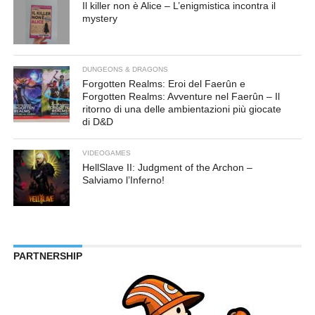
Il killer non è Alice – L’enigmistica incontra il
mystery
DUNGEONS & DRAGONS
Forgotten Realms: Eroi del Faerûn e
Forgotten Realms: Avventure nel Faerûn – Il
ritorno di una delle ambientazioni più giocate
di D&D
VIDEOGAMES
HellSlave II: Judgment of the Archon –
Salviamo l’Inferno!
PARTNERSHIP