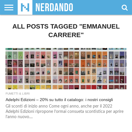
CHI
SIAMO
ALL POSTS TAGGED "EMMANUEL
GIOCHI
GIOCHI
VIDEOGAMES
FILM
FUMETTI
MAGIC:
DUNGEONS
WRESTLING
NERDANDO
I
DA
DI
&
& LIBRI
THE
&
AWARDS
BOLLINI
TAVOLO
RUOLO
SERIE
GATHERING
DRAGONS
CARRERE"
TV
FUMETTI & LIBRI
Adelphi Edizioni – 20% su tutto il catalogo: i nostri consigli
Gli sconti di inizio anno Come ogni anno, anche per il 2022
Adelphi Edizioni ripropone l’ormai consueta scontistica per aprire
l’anno nuovo....