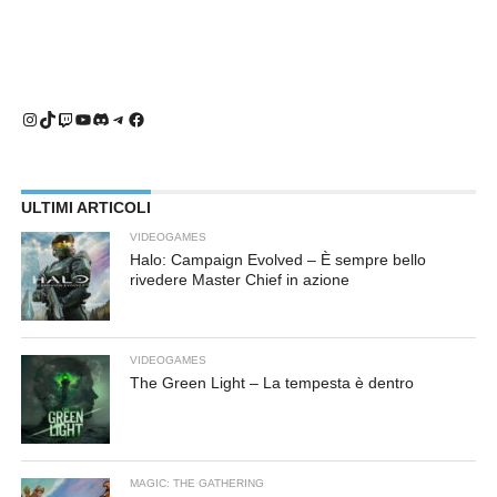
Instagram
TikTok
Twitch
YouTube
Discord
Telegram
Facebook
ULTIMI ARTICOLI
VIDEOGAMES
Halo: Campaign Evolved – È sempre bello
rivedere Master Chief in azione
VIDEOGAMES
The Green Light – La tempesta è dentro
MAGIC: THE GATHERING