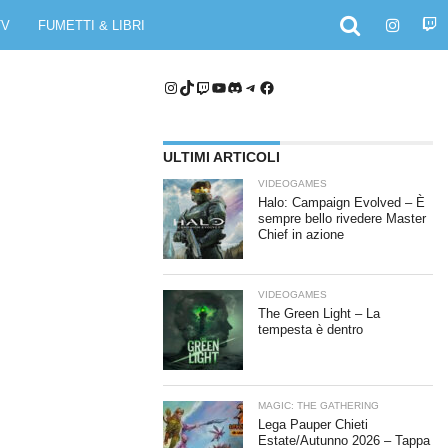
TV
FUMETTI & LIBRI
Instagram
TikTok
Twitch
YouTube
Discord
Telegram
Facebook
ULTIMI ARTICOLI
VIDEOGAMES
Halo: Campaign Evolved – È
sempre bello rivedere Master
Chief in azione
VIDEOGAMES
The Green Light – La
tempesta è dentro
MAGIC: THE GATHERING
Lega Pauper Chieti
Estate/Autunno 2026 – Tappa