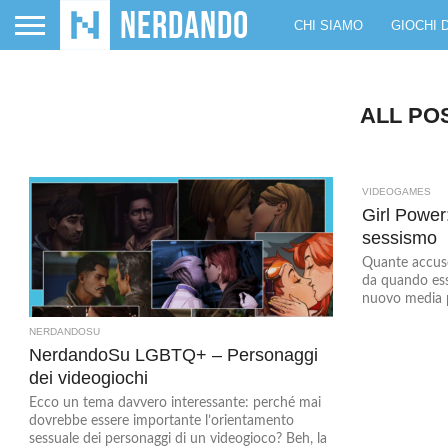
CHI SIAMO
GIOCHI 
ALL PO
VIDEOGAMES
Girl Power:
sessismo
Quante accuse
da quando ess
nuovo media pri
NERDANDOSU
NerdandoSu LGBTQ+ – Personaggi
dei videogiochi
Ecco un tema davvero interessante: perché mai
dovrebbe essere importante l’orientamento
sessuale dei personaggi di un videogioco? Beh, la