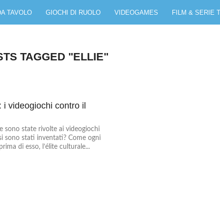
DA TAVOLO
GIOCHI DI RUOLO
VIDEOGAMES
FILM & SERIE 
STS TAGGED "ELLIE"
1
 i videogiochi contro il
 sono state rivolte ai videogiochi
i sono stati inventati? Come ogni
ma di esso, l’élite culturale...