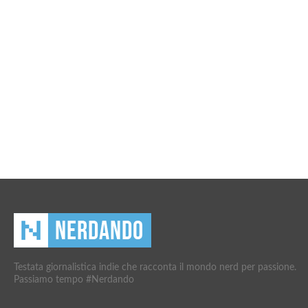
Testata giornalistica indie che racconta il mondo nerd per passione.
Passiamo tempo #Nerdando