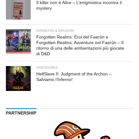
Il killer non è Alice – L’enigmistica incontra il
mystery
DUNGEONS & DRAGONS
Forgotten Realms: Eroi del Faerûn e
Forgotten Realms: Avventure nel Faerûn – Il
ritorno di una delle ambientazioni più giocate
di D&D
VIDEOGAMES
HellSlave II: Judgment of the Archon –
Salviamo l’Inferno!
PARTNERSHIP