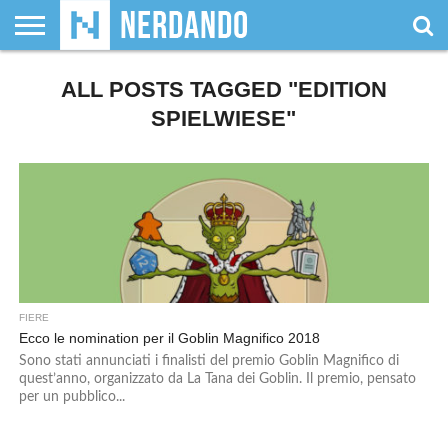
CHI
SIAMO
ALL POSTS TAGGED "EDITION
GIOCHI
GIOCHI
VIDEOGAMES
FILM
FUMETTI
MAGIC:
DUNGEONS
WRESTLING
NERDANDO
I
DA
DI
&
& LIBRI
THE
&
AWARDS
BOLLINI
TAVOLO
RUOLO
SERIE
GATHERING
DRAGONS
SPIELWIESE"
TV
FIERE
Ecco le nomination per il Goblin Magnifico 2018
Sono stati annunciati i finalisti del premio Goblin Magnifico di
quest’anno, organizzato da La Tana dei Goblin. Il premio, pensato
per un pubblico...