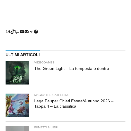
Instagram
TikTok
Twitch
YouTube
Discord
Telegram
Facebook
ULTIMI ARTICOLI
VIDEOGAMES
The Green Light – La tempesta è dentro
MAGIC: THE GATHERING
Lega Pauper Chieti Estate/Autunno 2026 –
Tappa 4 – La classifica
FUMETTI & LIBRI