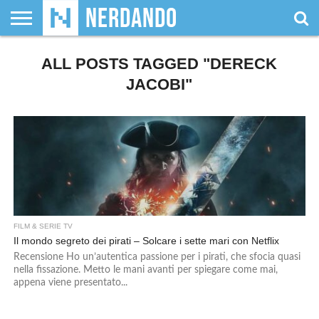
CHI
SIAMO
ALL POSTS TAGGED "DERECK
GIOCHI
GIOCHI
VIDEOGAMES
FILM
FUMETTI
MAGIC:
DUNGEONS
WRESTLING
NERDANDO
I
DA
DI
&
& LIBRI
THE
&
AWARDS
BOLLINI
TAVOLO
RUOLO
SERIE
GATHERING
DRAGONS
JACOBI"
TV
FILM & SERIE TV
Il mondo segreto dei pirati – Solcare i sette mari con Netflix
Recensione Ho un’autentica passione per i pirati, che sfocia quasi
nella fissazione. Metto le mani avanti per spiegare come mai,
appena viene presentato...