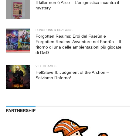
Il killer non è Alice – L’enigmistica incontra il
mystery
DUNGEONS & DRAGONS
Forgotten Realms: Eroi del Faerûn e
Forgotten Realms: Avventure nel Faerûn – Il
ritorno di una delle ambientazioni più giocate
di D&D
VIDEOGAMES
HellSlave II: Judgment of the Archon –
Salviamo l’Inferno!
PARTNERSHIP