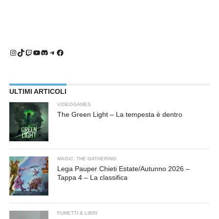
Instagram
TikTok
Twitch
YouTube
Discord
Telegram
Facebook
ULTIMI ARTICOLI
VIDEOGAMES
The Green Light – La tempesta è dentro
MAGIC: THE GATHERING
Lega Pauper Chieti Estate/Autunno 2026 –
Tappa 4 – La classifica
FUMETTI & LIBRI