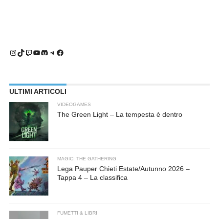
Instagram
TikTok
Twitch
YouTube
Discord
Telegram
Facebook
ULTIMI ARTICOLI
VIDEOGAMES
The Green Light – La tempesta è dentro
MAGIC: THE GATHERING
Lega Pauper Chieti Estate/Autunno 2026 –
Tappa 4 – La classifica
FUMETTI & LIBRI