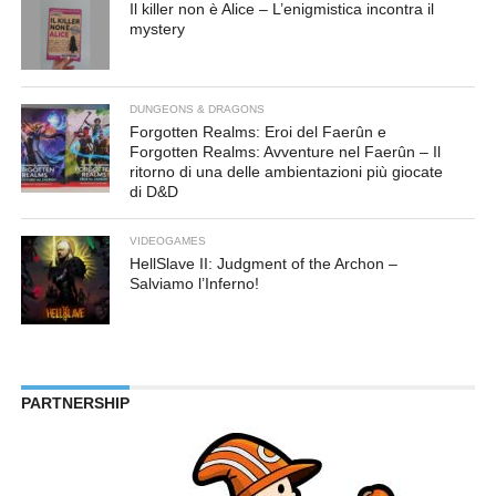
Il killer non è Alice – L’enigmistica incontra il
mystery
DUNGEONS & DRAGONS
Forgotten Realms: Eroi del Faerûn e
Forgotten Realms: Avventure nel Faerûn – Il
ritorno di una delle ambientazioni più giocate
di D&D
VIDEOGAMES
HellSlave II: Judgment of the Archon –
Salviamo l’Inferno!
PARTNERSHIP