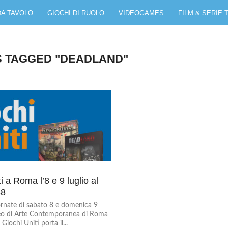
DA TAVOLO
GIOCHI DI RUOLO
VIDEOGAMES
FILM & SERIE 
S TAGGED "DEADLAND"
i a Roma l’8 e 9 luglio al
8
ornate di sabato 8 e domenica 9
seo di Arte Contemporanea di Roma
ochi Uniti porta il...