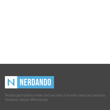
Testata giornalistica indie che racconta il mondo nerd per passione.
Passiamo tempo #Nerdando