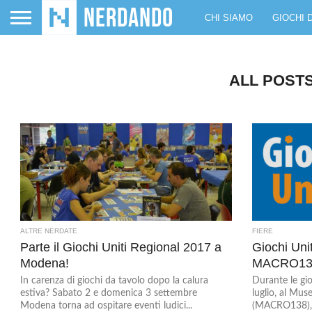
CHI SIAMO
GIOCHI 
ALL POST
ALTRE NERDATE
FIERE
Parte il Giochi Uniti Regional 2017 a
Giochi Unit
Modena!
MACRO13
In carenza di giochi da tavolo dopo la calura
Durante le gi
estiva? Sabato 2 e domenica 3 settembre
luglio, al Mu
Modena torna ad ospitare eventi ludici...
(MACRO138), Gi