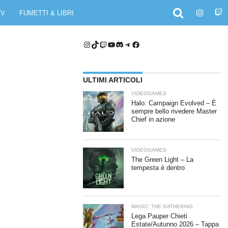
TV
FUMETTI & LIBRI
Instagram
TikTok
Twitch
YouTube
Discord
Telegram
Facebook
ULTIMI ARTICOLI
VIDEOGAMES
Halo: Campaign Evolved – È
sempre bello rivedere Master
Chief in azione
VIDEOGAMES
The Green Light – La
tempesta è dentro
MAGIC: THE GATHERING
Lega Pauper Chieti
Estate/Autunno 2026 – Tappa