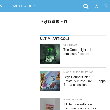
TV
FUMETTI & LIBRI
Instagram
TikTok
Twitch
YouTube
Discord
Telegram
Facebook
ULTIMI ARTICOLI
VIDEOGAMES
The Green Light – La
tempesta è dentro
MAGIC: THE GATHERING
Lega Pauper Chieti
Estate/Autunno 2026 – Tappa
4 – La classifica
FUMETTI & LIBRI
Il killer non è Alice –
L’enigmistica incontra il