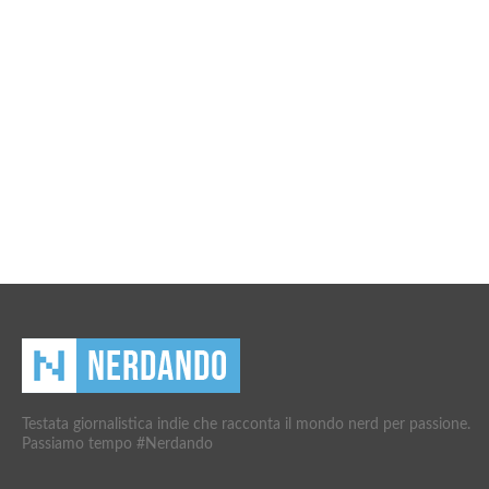
Testata giornalistica indie che racconta il mondo nerd per passione.
Passiamo tempo #Nerdando