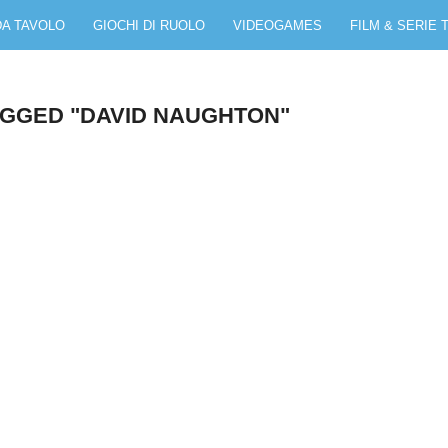
DA TAVOLO
GIOCHI DI RUOLO
VIDEOGAMES
FILM & SERIE 
AGGED "DAVID NAUGHTON"