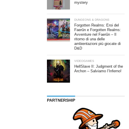
mystery
DUNGEONS & DRAGONS
Forgotten Realms: Eroi del
Faerûn e Forgotten Realms:
Avventure nel Faerûn – Il
ritorno di una delle
ambientazioni più giocate di
D&D
VIDEOGAMES
HellSlave II: Judgment of the
Archon – Salviamo l’Inferno!
PARTNERSHIP