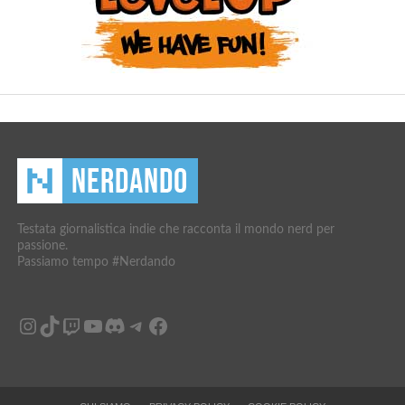
Testata giornalistica indie che racconta il mondo nerd per
passione.
Passiamo tempo #Nerdando
Instagram
TikTok
Twitch
YouTube
Discord
Telegram
Facebook