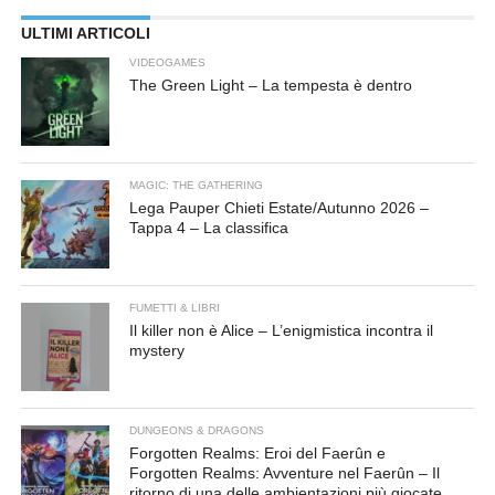
ULTIMI ARTICOLI
VIDEOGAMES
The Green Light – La tempesta è dentro
MAGIC: THE GATHERING
Lega Pauper Chieti Estate/Autunno 2026 –
Tappa 4 – La classifica
FUMETTI & LIBRI
Il killer non è Alice – L’enigmistica incontra il
mystery
DUNGEONS & DRAGONS
Forgotten Realms: Eroi del Faerûn e
Forgotten Realms: Avventure nel Faerûn – Il
ritorno di una delle ambientazioni più giocate