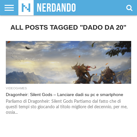
CHI
ALL POSTS TAGGED "DADO DA 20"
SIAMO
GIOCHI
GIOCHI
VIDEOGAMES
FILM
FUMETTI
MAGIC:
DUNGEONS
WRESTLING
NERDANDO
I
DA
DI
&
& LIBRI
THE
&
AWARDS
BOLLINI
TAVOLO
RUOLO
SERIE
GATHERING
DRAGONS
TV
VIDEOGAMES
Dragonheir: Silent Gods – Lanciare dadi su pc e smartphone
Parliamo di Dragonheir: Silent Gods Partiamo dal fatto che di
questi tempi sto giocando al titolo migliore del decennio, per me,
ossia...