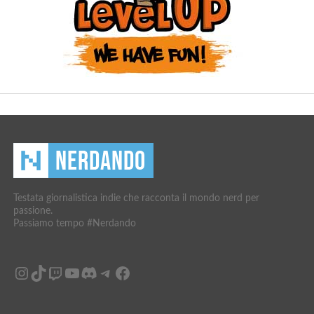
Testata giornalistica indie che racconta il mondo nerd per
passione.
Passiamo tempo #Nerdando
Instagram
TikTok
Twitch
YouTube
Discord
Telegram
Facebook