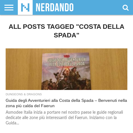
CHI
ALL POSTS TAGGED "COSTA DELLA
SIAMO
GIOCHI
GIOCHI
VIDEOGAMES
FILM
FUMETTI
MAGIC:
DUNGEONS
WRESTLING
NERDANDO
I
DA
DI
&
& LIBRI
THE
&
AWARDS
BOLLINI
TAVOLO
RUOLO
SERIE
GATHERING
DRAGONS
SPADA"
TV
DUNGEONS & DRAGONS
Guida degli Avventurieri alla Costa della Spada – Benvenuti nella
zona più calda del Faerun
Asmodee Italia inizia a portare nel nostro paese le guide regionali
dedicate alle zone più interessanti del Faerun. Iniziamo con la
Guida...