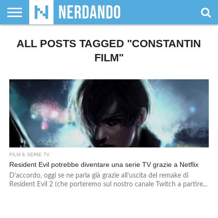
CHI
ALL POSTS TAGGED "CONSTANTIN
SIAMO
GIOCHI
GIOCHI
VIDEOGAMES
FILM
FUMETTI
MAGIC:
DUNGEONS
WRESTLING
NERDANDO
I
DA
DI
&
& LIBRI
THE
&
AWARDS
BOLLINI
TAVOLO
RUOLO
SERIE
GATHERING
DRAGONS
FILM"
TV
FILM & SERIE TV
Resident Evil potrebbe diventare una serie TV grazie a Netflix
D’accordo, oggi se ne parla già grazie all’uscita del remake di
Resident Evil 2 (che porteremo sul nostro canale Twitch a partire...