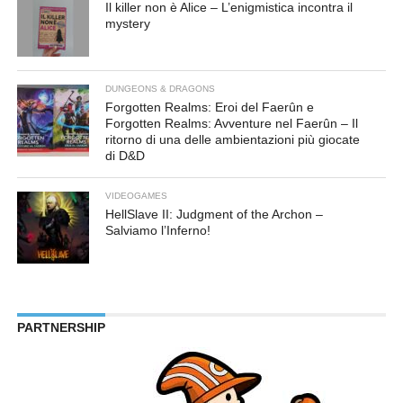
Il killer non è Alice – L’enigmistica incontra il
mystery
DUNGEONS & DRAGONS
Forgotten Realms: Eroi del Faerûn e
Forgotten Realms: Avventure nel Faerûn – Il
ritorno di una delle ambientazioni più giocate
di D&D
VIDEOGAMES
HellSlave II: Judgment of the Archon –
Salviamo l’Inferno!
PARTNERSHIP