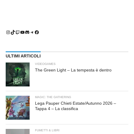
Instagram
TikTok
Twitch
YouTube
Discord
Telegram
Facebook
ULTIMI ARTICOLI
VIDEOGAMES
The Green Light – La tempesta è dentro
MAGIC: THE GATHERING
Lega Pauper Chieti Estate/Autunno 2026 –
Tappa 4 – La classifica
FUMETTI & LIBRI