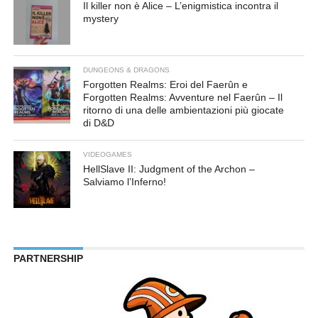
Il killer non è Alice – L’enigmistica incontra il
mystery
DUNGEONS & DRAGONS
Forgotten Realms: Eroi del Faerûn e
Forgotten Realms: Avventure nel Faerûn – Il
ritorno di una delle ambientazioni più giocate
di D&D
VIDEOGAMES
HellSlave II: Judgment of the Archon –
Salviamo l’Inferno!
PARTNERSHIP