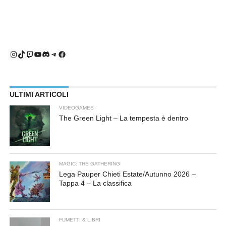
Instagram
TikTok
Twitch
YouTube
Discord
Telegram
Facebook
ULTIMI ARTICOLI
VIDEOGAMES
The Green Light – La tempesta è dentro
MAGIC: THE GATHERING
Lega Pauper Chieti Estate/Autunno 2026 –
Tappa 4 – La classifica
FUMETTI & LIBRI