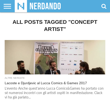
CHI
SIAMO
ALL POSTS TAGGED "CONCEPT
GIOCHI
GIOCHI
VIDEOGAMES
FILM
FUMETTI
MAGIC:
DUNGEONS
WRESTLING
NERDANDO
I
DA
DI
&
& LIBRI
THE
&
AWARDS
BOLLINI
TAVOLO
RUOLO
SERIE
GATHERING
DRAGONS
ARTIST"
TV
ALTRE NERDATE
Lacoste e Djurdjevic al Lucca Comics & Games 2017
L’evento Anche quest’anno Lucca Comics&Games ha portato con
sé numerosi incontri con gli artisti ospiti in manifestazione. Clack
vi ha già parlato...