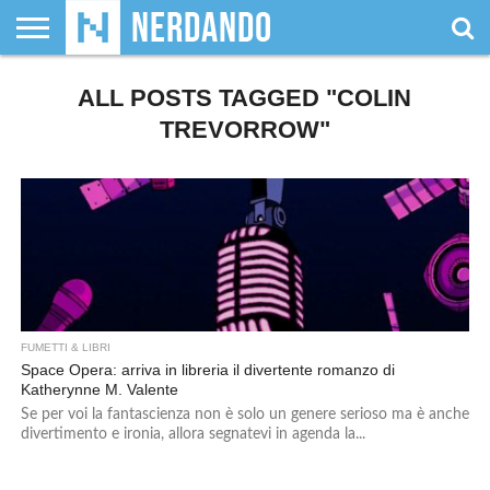
CHI
SIAMO
ALL POSTS TAGGED "COLIN
GIOCHI
GIOCHI
VIDEOGAMES
FILM
FUMETTI
MAGIC:
DUNGEONS
WRESTLING
NERDANDO
I
DA
DI
&
& LIBRI
THE
&
AWARDS
BOLLINI
TAVOLO
RUOLO
SERIE
GATHERING
DRAGONS
TREVORROW"
TV
FUMETTI & LIBRI
Space Opera: arriva in libreria il divertente romanzo di
Katherynne M. Valente
Se per voi la fantascienza non è solo un genere serioso ma è anche
divertimento e ironia, allora segnatevi in agenda la...