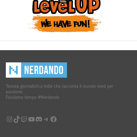
Testata giornalistica indie che racconta il mondo nerd per
passione.
Passiamo tempo #Nerdando
Instagram
TikTok
Twitch
YouTube
Discord
Telegram
Facebook