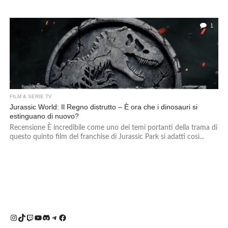
1
FILM & SERIE TV
Jurassic World: Il Regno distrutto – È ora che i dinosauri si
estinguano di nuovo?
Recensione È incredibile come uno dei temi portanti della trama di
questo quinto film del franchise di Jurassic Park si adatti così...
Instagram
TikTok
Twitch
YouTube
Discord
Telegram
Facebook