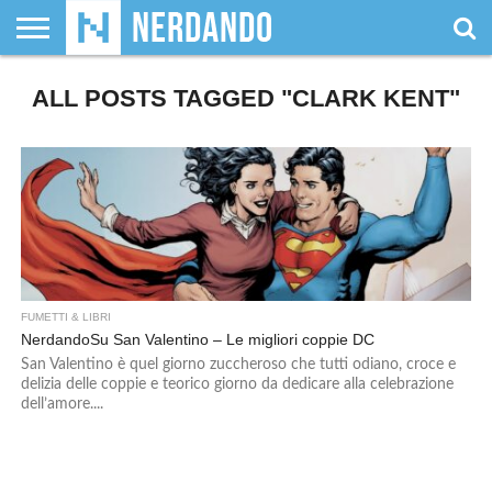
CHI
ALL POSTS TAGGED "CLARK KENT"
SIAMO
GIOCHI
GIOCHI
VIDEOGAMES
FILM
FUMETTI
MAGIC:
DUNGEONS
WRESTLING
NERDANDO
I
DA
DI
&
& LIBRI
THE
&
AWARDS
BOLLINI
TAVOLO
RUOLO
SERIE
GATHERING
DRAGONS
TV
FUMETTI & LIBRI
NerdandoSu San Valentino – Le migliori coppie DC
San Valentino è quel giorno zuccheroso che tutti odiano, croce e
delizia delle coppie e teorico giorno da dedicare alla celebrazione
dell’amore....