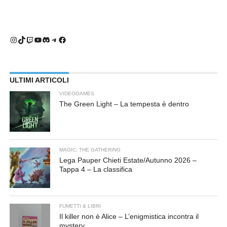
Instagram
TikTok
Twitch
YouTube
Discord
Telegram
Facebook
ULTIMI ARTICOLI
VIDEOGAMES
The Green Light – La tempesta è dentro
MAGIC: THE GATHERING
Lega Pauper Chieti Estate/Autunno 2026 –
Tappa 4 – La classifica
FUMETTI & LIBRI
Il killer non è Alice – L’enigmistica incontra il
mystery