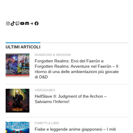
Instagram
TikTok
Twitch
YouTube
Discord
Telegram
Facebook
ULTIMI ARTICOLI
DUNGEONS & DRAGONS
Forgotten Realms: Eroi del Faerûn e
Forgotten Realms: Avventure nel Faerûn – Il
ritorno di una delle ambientazioni più giocate
di D&D
VIDEOGAMES
HellSlave II: Judgment of the Archon –
Salviamo l’Inferno!
FUMETTI & LIBRI
Fiabe e leggende anime giapponesi – I miti