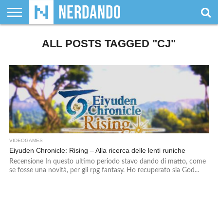
CHI
SIAMO
ALL POSTS TAGGED "CJ"
GIOCHI
GIOCHI
VIDEOGAMES
FILM
FUMETTI
MAGIC:
DUNGEONS
WRESTLING
NERDANDO
I
DA
DI
&
& LIBRI
THE
&
AWARDS
BOLLINI
TAVOLO
RUOLO
SERIE
GATHERING
DRAGONS
TV
VIDEOGAMES
Eiyuden Chronicle: Rising – Alla ricerca delle lenti runiche
Recensione In questo ultimo periodo stavo dando di matto, come
se fosse una novità, per gli rpg fantasy. Ho recuperato sia God...