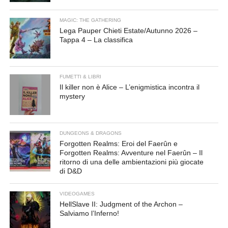
MAGIC: THE GATHERING
Lega Pauper Chieti Estate/Autunno 2026 –
Tappa 4 – La classifica
FUMETTI & LIBRI
Il killer non è Alice – L’enigmistica incontra il
mystery
DUNGEONS & DRAGONS
Forgotten Realms: Eroi del Faerûn e
Forgotten Realms: Avventure nel Faerûn – Il
ritorno di una delle ambientazioni più giocate
di D&D
VIDEOGAMES
HellSlave II: Judgment of the Archon –
Salviamo l’Inferno!