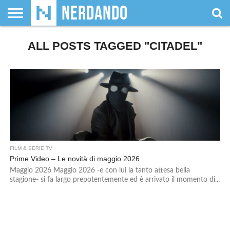
CHI
SIAMO
ALL POSTS TAGGED "CITADEL"
GIOCHI
GIOCHI
VIDEOGAMES
FILM
FUMETTI
MAGIC:
DUNGEONS
WRESTLING
NERDANDO
I
DA
DI
&
& LIBRI
THE
&
AWARDS
BOLLINI
TAVOLO
RUOLO
SERIE
GATHERING
DRAGONS
TV
FILM & SERIE TV
Prime Video – Le novità di maggio 2026
Maggio 2026 Maggio 2026 -e con lui la tanto attesa bella
stagione- si fa largo prepotentemente ed è arrivato il momento di...