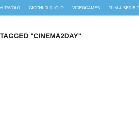
DA TAVOLO
GIOCHI DI RUOLO
VIDEOGAMES
FILM & SERIE 
 TAGGED "CINEMA2DAY"