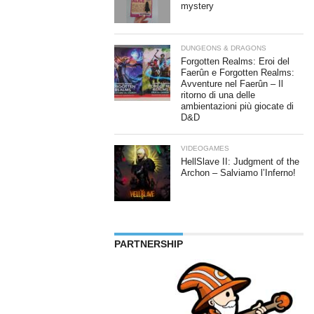
mystery
DUNGEONS & DRAGONS
Forgotten Realms: Eroi del
Faerûn e Forgotten Realms:
Avventure nel Faerûn – Il
ritorno di una delle
ambientazioni più giocate di
D&D
VIDEOGAMES
HellSlave II: Judgment of the
Archon – Salviamo l’Inferno!
PARTNERSHIP