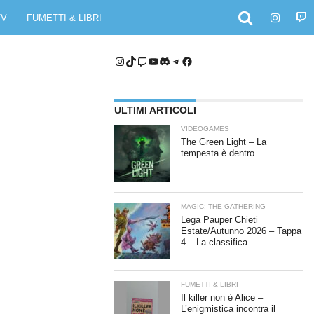
TV
FUMETTI & LIBRI
Instagram
TikTok
Twitch
YouTube
Discord
Telegram
Facebook
ULTIMI ARTICOLI
VIDEOGAMES
The Green Light – La
tempesta è dentro
MAGIC: THE GATHERING
Lega Pauper Chieti
Estate/Autunno 2026 – Tappa
4 – La classifica
FUMETTI & LIBRI
Il killer non è Alice –
L’enigmistica incontra il