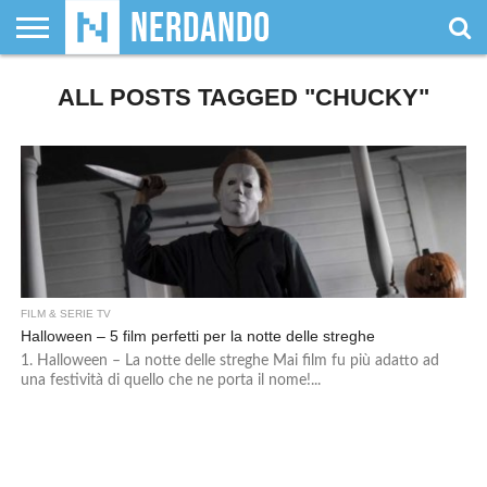
CHI
SIAMO
ALL POSTS TAGGED "CHUCKY"
GIOCHI
GIOCHI
VIDEOGAMES
FILM
FUMETTI
MAGIC:
DUNGEONS
WRESTLING
NERDANDO
I
DA
DI
&
& LIBRI
THE
&
AWARDS
BOLLINI
TAVOLO
RUOLO
SERIE
GATHERING
DRAGONS
TV
FILM & SERIE TV
Halloween – 5 film perfetti per la notte delle streghe
1. Halloween – La notte delle streghe Mai film fu più adatto ad
una festività di quello che ne porta il nome!...