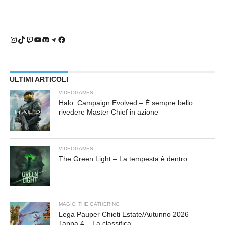
Instagram
TikTok
Twitch
YouTube
Discord
Telegram
Facebook
ULTIMI ARTICOLI
VIDEOGAMES
Halo: Campaign Evolved – È sempre bello
rivedere Master Chief in azione
VIDEOGAMES
The Green Light – La tempesta è dentro
MAGIC: THE GATHERING
Lega Pauper Chieti Estate/Autunno 2026 –
Tappa 4 – La classifica