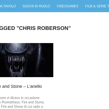
DA TAVOLO
GIOCHI DI RUOLO
VIDEOGAMES
FILM & SERIE 
AGGED "CHRIS ROBERSON"
re and Stone – L’anello
me vi dicevo in occasione
su Prometheus: Fire and Stone,
 Fire and Stone di cui vado a