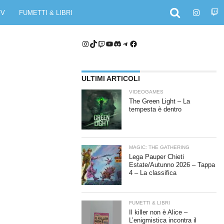
TV
FUMETTI & LIBRI
Instagram
TikTok
Twitch
YouTube
Discord
Telegram
Facebook
ULTIMI ARTICOLI
VIDEOGAMES
The Green Light – La
tempesta è dentro
MAGIC: THE GATHERING
Lega Pauper Chieti
Estate/Autunno 2026 – Tappa
4 – La classifica
FUMETTI & LIBRI
Il killer non è Alice –
L’enigmistica incontra il