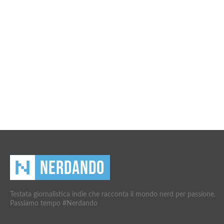
Testata giornalistica indie che racconta il mondo nerd per passione.
Passiamo tempo #Nerdando