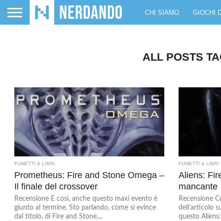
CHI SIAMO
GIOCHI 
ALL POSTS T
FUMETTI & LIBRI
FUMETTI & LIBRI
Prometheus: Fire and Stone Omega –
Aliens: Fi
Il finale del crossover
mancante
Recensione E così, anche questo maxi evento è
Recensione Co
giunto al termine. Sto parlando, come si evince
dell’articolo 
dal titolo, di Fire and Stone,...
questo Aliens: