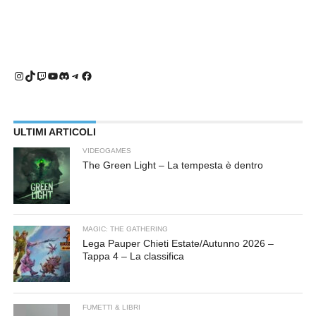
Instagram
TikTok
Twitch
YouTube
Discord
Telegram
Facebook
ULTIMI ARTICOLI
VIDEOGAMES
The Green Light – La tempesta è dentro
MAGIC: THE GATHERING
Lega Pauper Chieti Estate/Autunno 2026 –
Tappa 4 – La classifica
FUMETTI & LIBRI