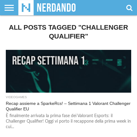
CHI
ALL POSTS TAGGED "CHALLENGER
SIAMO
GIOCHI
GIOCHI
VIDEOGAMES
FILM
FUMETTI
MAGIC:
DUNGEONS
WRESTLING
NERDANDO
I
DA
DI
&
& LIBRI
THE
&
AWARDS
BOLLINI
TAVOLO
RUOLO
SERIE
GATHERING
DRAGONS
QUALIFIER"
TV
VIDEOGAMES
Recap assieme a SparkeRcs! – Settimana 1 Valorant Challenger
Qualifier EU
È finalmente arrivata la prima fase dei Valorant Esports: il
Challenger Qualifier! Oggi vi porto il recappone della prima week in
cui...