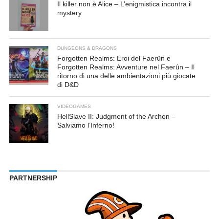
Il killer non è Alice – L’enigmistica incontra il
mystery
DUNGEONS & DRAGONS
Forgotten Realms: Eroi del Faerûn e
Forgotten Realms: Avventure nel Faerûn – Il
ritorno di una delle ambientazioni più giocate
di D&D
VIDEOGAMES
HellSlave II: Judgment of the Archon –
Salviamo l’Inferno!
PARTNERSHIP