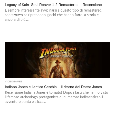
Legacy of Kain: Soul Reaver 1-2 Remastered – Recensione
È sempre interessante avvicinarsi a questo tipo di remastered,
soprattutto se riprendono giochi che hanno fatto la storia e,
ancora di più,...
VIDEOGAMES
Indiana Jones e l’antico Cerchio – Il ritorno del Dottor Jones
Recensione Indiana Jones è tornato! Dopo i fasti che hanno visto
il famoso archeologo protagonista di numerose indimenticabili
avventure punta e clicca...