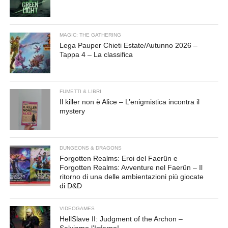
MAGIC: THE GATHERING
Lega Pauper Chieti Estate/Autunno 2026 –
Tappa 4 – La classifica
FUMETTI & LIBRI
Il killer non è Alice – L’enigmistica incontra il
mystery
DUNGEONS & DRAGONS
Forgotten Realms: Eroi del Faerûn e
Forgotten Realms: Avventure nel Faerûn – Il
ritorno di una delle ambientazioni più giocate
di D&D
VIDEOGAMES
HellSlave II: Judgment of the Archon –